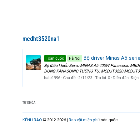
mcdht3520na1
Bộ driver Minas A5 se
Toàn quốc
Hà Nội
Bộ điều khiển Servo MINAS A5 400W Panasonic MBDKT2
DÒNG PANASONIC TƯƠNG TỰ: MCDJT3220 MCDJT3
hale1996
Chủ đề
2/11/23
Trả lời: 0
Diễn đàn:
Điện
TỪ KHÓA
KÊNH RAO
© 2012-2026 |
Rao vặt miễn phí
toàn quốc