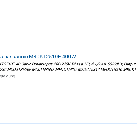
ries panasonic MBDKT2510E 400W
510E AC Servo Driver Input: 200-240V, Phase 1/3, 4.1/2.4A, 50/60Hz, Output 
230 MCDJT3520E MCDLN35SE MEDCT5307 MEDCT5312 MEDCT5316 MBDKT2
 gia dụng