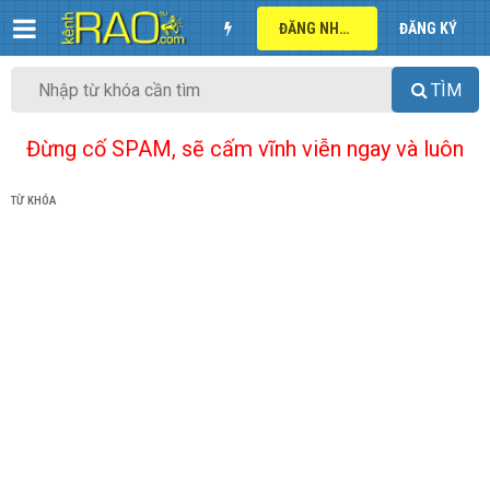
ĐĂNG NHẬP
ĐĂNG KÝ
TÌM
Đừng cố SPAM, sẽ cấm vĩnh viễn ngay và luôn
TỪ KHÓA