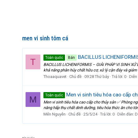
men vi sinh tôm cá
BACILLUS LICHENIFORMIS 
Toàn quốc
Bán
T
BACILLUS LICHENIFORMIS – GIẢI PHÁP VI SINH XỬ LÝ ĐÁY
khả năng phân hủy chất hữu cơ, xử lý cặn đáy và giảm k
Thoaaquavet
Chủ đề
09:28 Thứ bảy
Trả lời: 0
Diễn
Men vi sinh tiêu hóa cao cấp ch
Toàn quốc
M
Men vi sinh tiêu hóa cao cấp cho thủy sản ✅ Phòng ngừ
năng hấp thụ chất dinh dưỡng, tiêu hóa thức ăn cho tôm
Mến Nguyễn
Chủ đề
25/5/24
Trả lời: 0
Diễn đàn:
D