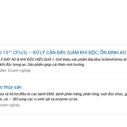
10¹¹ CFU/G – XỬ LÝ CẶN ĐÁY, GIẢM KHÍ ĐỘC, ỔN ĐỊNH AO
 AO & KHÍ ĐỘC HIỆU QUẢ 1. Giới thiệu sản phẩm Bacillus licheniformis là dòng
hí độc trong ao. Sản phẩm giúp cải thiện môi trường...
 đàn:
Doanh nghiệp
o thủy sản
a và hỗ trợ điều trị các bệnh EMS, bệnh phân trắng, phân lỏng, ruột đức khúc,
, cá. ✅ Bổ sung các vi sinh vật và enzyme có lợi...
oanh nghiệp