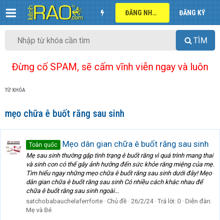
ĐĂNG NHẬP
ĐĂNG KÝ
TÌM
Đừng cố SPAM, sẽ cấm vĩnh viễn ngay và luôn
TỪ KHÓA
mẹo chữa ê buốt răng sau sinh
Mẹo dân gian chữa ê buốt răng sau sinh
Toàn quốc
Mẹ sau sinh thường gặp tình trạng ê buốt răng vì quá trình mang thai
và sinh con có thể gây ảnh hưởng đến sức khỏe răng miệng của mẹ.
Tìm hiểu ngay những mẹo chữa ê buốt răng sau sinh dưới đây! Mẹo
dân gian chữa ê buốt răng sau sinh Có nhiều cách khác nhau để
chữa ê buốt răng sau sinh ngoài...
satchobabauchelaferrforte
Chủ đề
26/2/24
Trả lời: 0
Diễn đàn:
Mẹ và Bé