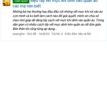
Mẹo tẩy vết mực khi dính vào quần áo
Toàn quốc
các mẹ nên biết
Những bà mẹ thường hay đâu đầu với những vết mực khi rơi vào áo
con mình và ko biết làm cách nào để giải quyết, mình xin chia sẻ
mẹo nhỏ giúp dễ dàng tảy sạch vết mực khi dính vào quần áo. Trong
dân gian có nhiều cách tẩy vết mực dính trên quần áo rất đơn giản.
Bản thân tôi cũng từng áp dụng...
suanghe
Chủ đề
16/8/20
Trả lời: 0
Diễn đàn:
Mẹ và Bé