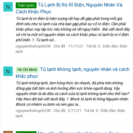
Tủ Lạnh Bị Rò Rỉ Điện, Nguyên Nhân Và
Toàn quốc
N
Cách Khắc Phục
Tủ lạnh bị rò điện là hiện tượng rất hay dễ gặp phải trong mỗi gia
đình nếu như tủ lạnh của nhà bạn gặp phải sự cố rò điện. Cần phải
khắc phục nay lập tức nếu không sẽ rất nguy hiểm . Bài viết dưới đây
sẽ chỉ ra một số nguyên nhân và cách khắc phục tủ lạnh bị rò rỉ điện
phổ biến. 1. Tủ lạnh sử...
nguyennhuhuynh293
Chủ đề
11/11/21
Trả lời: 0
Diễn đàn:
Điện
lạnh
Tủ lạnh không lạnh, nguyên nhân và cách
Hồ Chí Minh
N
khắc phục
Tủ lạnh không lạnh, làm hỏng thức ăn nhanh, đá phía trên không
đông gây bất tiện và ảnh hưởng đến sức khỏe người dùng. Vậy
nguyên nhân là do đâu và cách sửa tủ lạnh không lạnh như thế nào?
Hãy theo dõi bài viết dưới đây. 1. Block tủ lạnh bị hỏng Nguyên nhân:
Block có nhiệm vụ bơm và nén gas ra...
nguyennhuhuynh293
Chủ đề
2/11/21
Trả lời: 0
Diễn đàn:
Điện
lạnh