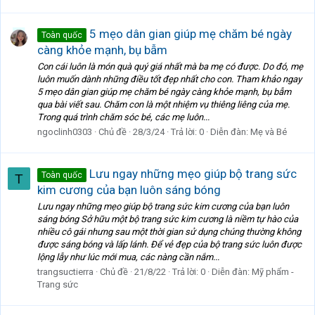
5 mẹo dân gian giúp mẹ chăm bé ngày
Toàn quốc
càng khỏe mạnh, bụ bẫm
Con cái luôn là món quà quý giá nhất mà ba mẹ có được. Do đó, mẹ
luôn muốn dành những điều tốt đẹp nhất cho con. Tham khảo ngay
5 mẹo dân gian giúp mẹ chăm bé ngày càng khỏe mạnh, bụ bẫm
qua bài viết sau. Chăm con là một nhiệm vụ thiêng liêng của mẹ.
Trong quá trình chăm sóc bé, các mẹ luôn...
ngoclinh0303
Chủ đề
28/3/24
Trả lời: 0
Diễn đàn:
Mẹ và Bé
Lưu ngay những mẹo giúp bộ trang sức
Toàn quốc
T
kim cương của bạn luôn sáng bóng
Lưu ngay những mẹo giúp bộ trang sức kim cương của bạn luôn
sáng bóng Sở hữu một bộ trang sức kim cương là niềm tự hào của
nhiều cô gái nhưng sau một thời gian sử dụng chúng thường không
được sáng bóng và lấp lánh. Để vẻ đẹp của bộ trang sức luôn được
lộng lẫy như lúc mới mua, các nàng cần nắm...
trangsuctierra
Chủ đề
21/8/22
Trả lời: 0
Diễn đàn:
Mỹ phẩm -
Trang sức