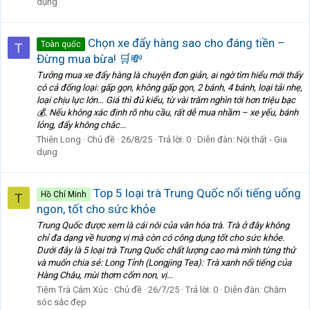
dụng
Chọn xe đẩy hàng sao cho đáng tiền –
Toàn quốc
T
Đừng mua bừa! 🛒💸
Tưởng mua xe đẩy hàng là chuyện đơn giản, ai ngờ tìm hiểu mới thấy
có cả đống loại: gấp gọn, không gấp gọn, 2 bánh, 4 bánh, loại tải nhẹ,
loại chịu lực lớn… Giá thì đủ kiểu, từ vài trăm nghìn tới hơn triệu bạc
💰. Nếu không xác định rõ nhu cầu, rất dễ mua nhầm – xe yếu, bánh
lỏng, đẩy không chắc...
Thiên Long
Chủ đề
26/8/25
Trả lời: 0
Diễn đàn:
Nội thất - Gia
dụng
Top 5 loại trà Trung Quốc nổi tiếng uống
Hồ Chí Minh
T
ngon, tốt cho sức khỏe
Trung Quốc được xem là cái nôi của văn hóa trà. Trà ở đây không
chỉ đa dạng về hương vị mà còn có công dụng tốt cho sức khỏe.
Dưới đây là 5 loại trà Trung Quốc chất lượng cao mà mình từng thử
và muốn chia sẻ: Long Tỉnh (Longjing Tea): Trà xanh nổi tiếng của
Hàng Châu, mùi thơm cốm non, vị...
Tiệm Trà Cảm Xúc
Chủ đề
26/7/25
Trả lời: 0
Diễn đàn:
Chăm
sóc sắc đẹp