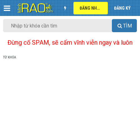
ĐĂNG NHẬP
ĐĂNG KÝ
TÌM
Đừng cố SPAM, sẽ cấm vĩnh viễn ngay và luôn
TỪ KHÓA