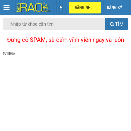
ĐĂNG NHẬP
ĐĂNG KÝ
TÌM
Đừng cố SPAM, sẽ cấm vĩnh viễn ngay và luôn
TỪ KHÓA