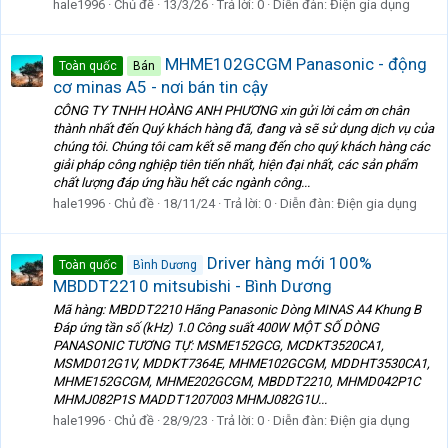
hale1996
Chủ đề
13/3/26
Trả lời: 0
Diễn đàn:
Điện gia dụng
MHME102GCGM Panasonic - động
Toàn quốc
Bán
cơ minas A5 - nơi bán tin cậy
CÔNG TY TNHH HOÀNG ANH PHƯƠNG xin gửi lời cảm ơn chân
thành nhất đến Quý khách hàng đã, đang và sẽ sử dụng dịch vụ của
chúng tôi. Chúng tôi cam kết sẽ mang đến cho quý khách hàng các
giải pháp công nghiệp tiên tiến nhất, hiện đại nhất, các sản phẩm
chất lượng đáp ứng hầu hết các ngành công...
hale1996
Chủ đề
18/11/24
Trả lời: 0
Diễn đàn:
Điện gia dụng
Driver hàng mới 100%
Toàn quốc
Bình Dương
MBDDT2210 mitsubishi - Bình Dương
Mã hàng: MBDDT2210 Hãng Panasonic Dòng MINAS A4 Khung B
Đáp ứng tần số (kHz) 1.0 Công suất 400W MỘT SỐ DÒNG
PANASONIC TƯƠNG TỰ: MSME152GCG, MCDKT3520CA1,
MSMD012G1V, MDDKT7364E, MHME102GCGM, MDDHT3530CA1,
MHME152GCGM, MHME202GCGM, MBDDT2210, MHMD042P1C
MHMJ082P1S MADDT1207003 MHMJ082G1U...
hale1996
Chủ đề
28/9/23
Trả lời: 0
Diễn đàn:
Điện gia dụng