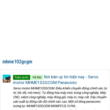
mhme102gcgm
Nơi bán uy tín hiện nay - Servo
Toàn quốc
Hà Nội
motor MHME102GCGM Panasonic
Servo motor MHME102GCGM: Điều khiển chuyển động chính xác (vị
trí, tốc độ, mô-men). Tự động hóa máy móc trong công nghiệp. Máy
CNC, robot công nghiệp, máy đóng gói, máy in, máy cắt. Dây chuyền
sản xuất tự động cần độ chính xác cao. Một số dòng panasonic
tương tự: MHME102GCGM MSMF012L1U1M...