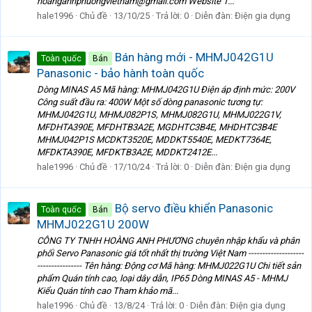
hoanganhphuongvietnam@gmail.com Website 1...
hale1996
Chủ đề
13/10/25
Trả lời: 0
Diễn đàn:
Điện gia dụng
Bán hàng mới - MHMJ042G1U
Toàn quốc
Bán
Panasonic - bảo hành toàn quốc
Dòng MINAS A5 Mã hàng: MHMJ042G1U Điện áp định mức: 200V
Công suất đầu ra: 400W Một số dòng panasonic tương tự:
MHMJ042G1U, MHMJ082P1S, MHMJ082G1U, MHMJ022G1V,
MFDHTA390E, MFDHTB3A2E, MGDHTC3B4E, MHDHTC3B4E
MHMJ042P1S MCDKT3520E, MDDKT5540E, MEDKT7364E,
MFDKTA390E, MFDKTB3A2E, MDDKT2412E...
hale1996
Chủ đề
17/10/24
Trả lời: 0
Diễn đàn:
Điện gia dụng
Bộ servo điều khiển Panasonic
Toàn quốc
Bán
MHMJ022G1U 200W
CÔNG TY TNHH HOÀNG ANH PHƯƠNG chuyên nhập khẩu và phân
phối Servo Panasonic giá tốt nhất thị trường Việt Nam --------------------
---------------- Tên hàng: Động cơ Mã hàng: MHMJ022G1U Chi tiết sản
phẩm Quán tính cao, loại dây dẫn, IP65 Dòng MINAS A5 - MHMJ
Kiểu Quán tính cao Tham khảo mã...
hale1996
Chủ đề
13/8/24
Trả lời: 0
Diễn đàn:
Điện gia dụng