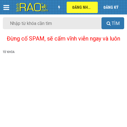
ĐĂNG NHẬP
ĐĂNG KÝ
TÌM
Đừng cố SPAM, sẽ cấm vĩnh viễn ngay và luôn
TỪ KHÓA