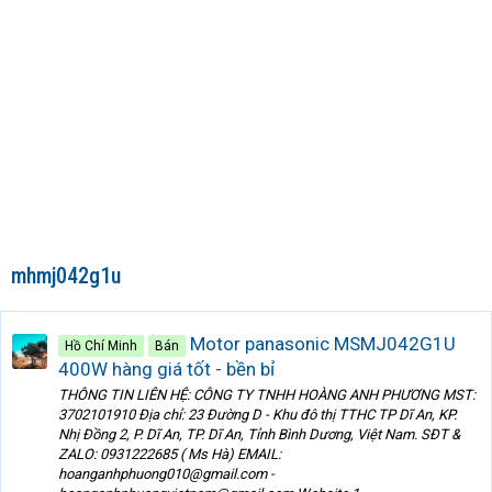
mhmj042g1u
Motor panasonic MSMJ042G1U
Hồ Chí Minh
Bán
400W hàng giá tốt - bền bỉ
THÔNG TIN LIÊN HỆ: CÔNG TY TNHH HOÀNG ANH PHƯƠNG MST:
3702101910 Địa chỉ: 23 Đường D - Khu đô thị TTHC TP Dĩ An, KP.
Nhị Đồng 2, P. Dĩ An, TP. Dĩ An, Tỉnh Bình Dương, Việt Nam. SĐT &
ZALO: 0931222685 ( Ms Hà) EMAIL:
hoanganhphuong010@gmail.com -