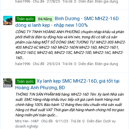
hale1996
Chủ đề
27/8/25
Trả lời: 0
Diễn đàn:
Điện gia dụng
Bình Dương - SMC MHZ2-16D
Toàn quốc
Đà Nẵng
dòng xi lanh kẹp - nhập new 100%
CÔNG TY TNHH HOÀNG ANH PHƯƠNG chuyên nhập khẩu và phân
phối thiết bị điện tự động hóa và khí nén, trong đó có tất cả sản
phẩm của hãng MỘT SỐ DÒNG SMC TƯƠNG TỰ: MHZ2-30S MHZ2-
40S MHZ2-6C MHZ2-16D MHZ2-16DN MHZ2-16D, MHZ2-16D1,
MHZ2-16D2, MHZ2-6D, MHZ2-10C, MHZ2-10D, MHZ2-16C, MHZ2-
16D...
hale1996
Chủ đề
29/3/24
Trả lời: 0
Diễn đàn:
Điện gia dụng
Xy lanh kẹp SMC MHZ2-16D, giá tốt tại
Toàn quốc
Hoàng Anh Phương, BD
THÔNG TIN SẢN PHẨM Mã hàng: MHZ2-16D Tên: Xy lanh Nhà sản
xuất: SMC Hàng nhập khẩu trực tiếp với giá cạnh tranh Hàng mới
chính hãng 100% Bảo hành 12 tháng theo tiêu chuẩn nhà sản xuất
Hàng có thuế suất VAT Thời gian đặt hàng nhanh chóng Hỗ trợ giao
hàng miễn phí toàn quốc...
Mrs Yen - HAP
Chủ đề
9/11/23
Trả lời: 0
Diễn đàn:
Dịch vụ
doanh nghiệp