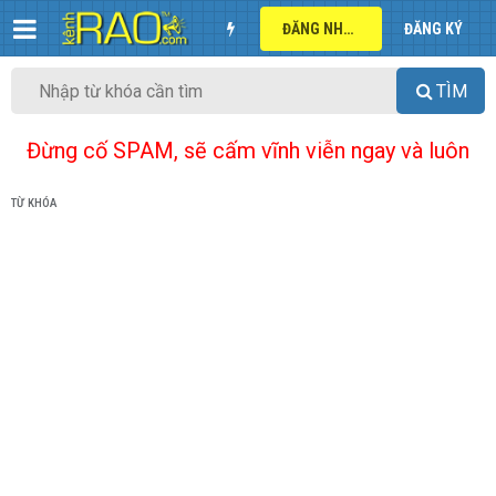
ĐĂNG NHẬP
ĐĂNG KÝ
TÌM
Đừng cố SPAM, sẽ cấm vĩnh viễn ngay và luôn
TỪ KHÓA