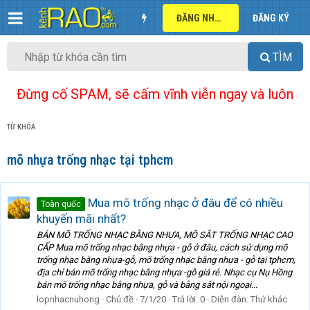
ĐĂNG NHẬP
ĐĂNG KÝ
TÌM
Đừng cố SPAM, sẽ cấm vĩnh viễn ngay và luôn
TỪ KHÓA
mõ nhựa trống nhạc tại tphcm
Mua mõ trống nhạc ở đâu để có nhiều
Toàn quốc
khuyến mãi nhất?
BÁN MÕ TRỐNG NHẠC BẰNG NHỰA, MÕ SẮT TRỐNG NHẠC CAO
CẤP Mua mõ trống nhạc bằng nhựa - gỗ ở đâu, cách sử dụng mõ
trống nhạc bằng nhựa-gỗ, mõ trống nhạc bằng nhựa - gỗ tại tphcm,
địa chỉ bán mõ trống nhạc bằng nhựa -gỗ giá rẻ. Nhạc cụ Nụ Hồng
bán mõ trống nhạc bằng nhựa, gỗ và bằng sắt nội ngoại...
lopnhacnuhong
Chủ đề
7/1/20
Trả lời: 0
Diễn đàn:
Thứ khác