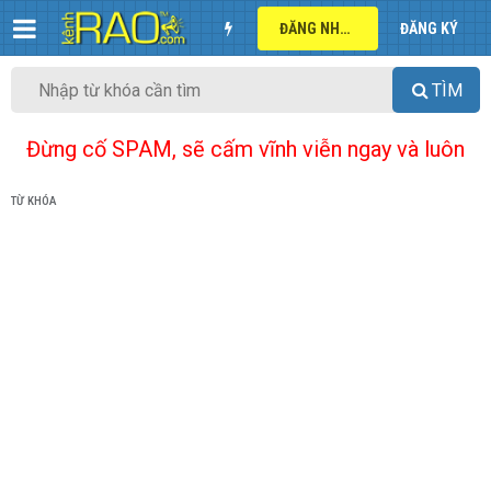
ĐĂNG NHẬP
ĐĂNG KÝ
TÌM
Đừng cố SPAM, sẽ cấm vĩnh viễn ngay và luôn
TỪ KHÓA