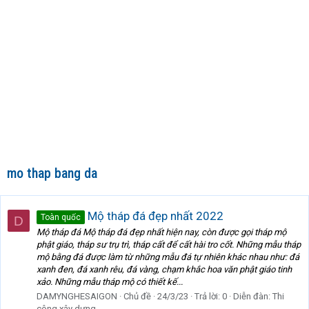
mo thap bang da
Mộ tháp đá đẹp nhất 2022
Toàn quốc
D
Mộ tháp đá Mộ tháp đá đẹp nhất hiện nay, còn được gọi tháp mộ
phật giáo, tháp sư trụ trì, tháp cất để cất hài tro cốt. Những mẫu tháp
mộ bằng đá được làm từ những mẫu đá tự nhiên khác nhau như: đá
xanh đen, đá xanh rêu, đá vàng, chạm khắc hoa văn phật giáo tinh
xảo. Những mẫu tháp mộ có thiết kế...
DAMYNGHESAIGON
Chủ đề
24/3/23
Trả lời: 0
Diễn đàn:
Thi
công xây dựng