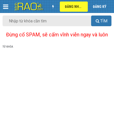
ĐĂNG NHẬP
ĐĂNG KÝ
TÌM
Đừng cố SPAM, sẽ cấm vĩnh viễn ngay và luôn
TỪ KHÓA