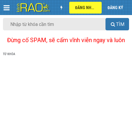
ĐĂNG NHẬP
ĐĂNG KÝ
TÌM
Đừng cố SPAM, sẽ cấm vĩnh viễn ngay và luôn
TỪ KHÓA