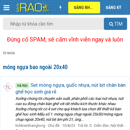
ĐĂNG NHẬP
ĐĂNG KÝ
TÌM
Đừng cố SPAM, sẽ cấm vĩnh viễn ngay và luôn
TỪ KHÓA
móng ngựa bao ngoài 20x40
Set móng ngựa, guốc nhựa, nút bịt chân bàn
Hà Nội
ghế học sinh giá rẻ
Xưởng chúng tôi chuyên sản xuất, phân phối các loại nút nhựa, nút
cao su đóng chân bàn ghế với rất nhiều kích thước khác nhau
Xưởng chúng tôi có 4 set cho quý khách lựa chọn để thiết kế bàn
ghế học sinh Mẫu số 1: móng ngựa chụp ngoài 25x50/móng ngựa
chụp ngoài 20x40, nút bịt âm phi 21, ủng...
linhkienthanglong
Chủ đề
10/8/23
Trả lời: 0
Diễn đàn:
Nội thất -