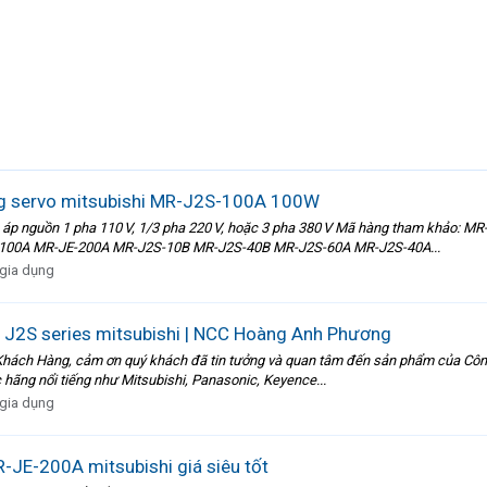
g servo mitsubishi MR-J2S-100A 100W
 áp nguồn 1 pha 110 V, 1/3 pha 220 V, hoặc 3 pha 380 V Mã hàng tham khảo
100A MR-JE-200A MR-J2S-10B MR-J2S-40B MR-J2S-60A MR-J2S-40A...
 gia dụng
 J2S series mitsubishi | NCC Hoàng Anh Phương
ách Hàng, cảm ơn quý khách đã tin tưởng và quan tâm đến sản phẩm của Công T
c hãng nổi tiếng như Mitsubishi, Panasonic, Keyence...
 gia dụng
E-200A mitsubishi giá siêu tốt