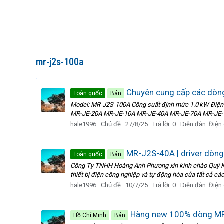
mr-j2s-100a
Chuyên cung cấp các dòn
Toàn quốc
Bán
Model: MR‑J2S‑100A Công suất định mức 1.0 kW Điện
MR-JE-20A MR-JE-10A MR-JE-40A MR-JE-70A MR-JE-
hale1996
Chủ đề
27/8/25
Trả lời: 0
Diễn đàn:
Điện
MR-J2S-40A | driver dòng
Toàn quốc
Bán
Công Ty TNHH Hoàng Anh Phương xin kính chào Quý Kh
thiết bị điện công nghiệp và tự động hóa của tất cả cá
hale1996
Chủ đề
10/7/25
Trả lời: 0
Diễn đàn:
Điện
Hàng new 100% dòng MR-J
Hồ Chí Minh
Bán