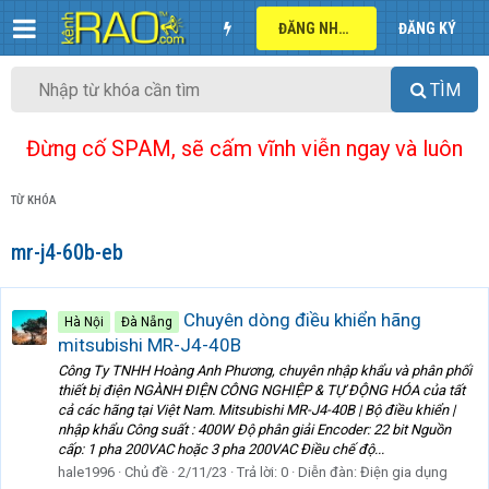
ĐĂNG NHẬP
ĐĂNG KÝ
TÌM
Đừng cố SPAM, sẽ cấm vĩnh viễn ngay và luôn
TỪ KHÓA
mr-j4-60b-eb
Chuyên dòng điều khiển hãng
Hà Nội
Đà Nẵng
mitsubishi MR-J4-40B
Công Ty TNHH Hoàng Anh Phương, chuyên nhập khẩu và phân phối
thiết bị điện NGÀNH ĐIỆN CÔNG NGHIỆP & TỰ ĐỘNG HÓA của tất
cả các hãng tại Việt Nam. Mitsubishi MR-J4-40B | Bộ điều khiển |
nhập khẩu Công suất : 400W Độ phân giải Encoder: 22 bit Nguồn
cấp: 1 pha 200VAC hoặc 3 pha 200VAC Điều chế độ...
hale1996
Chủ đề
2/11/23
Trả lời: 0
Diễn đàn:
Điện gia dụng