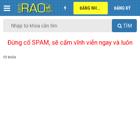
ĐĂNG NHẬP
ĐĂNG KÝ
TÌM
Đừng cố SPAM, sẽ cấm vĩnh viễn ngay và luôn
TỪ KHÓA