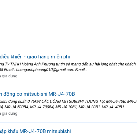
iều khiển - giao hàng miễn phí
 Công Ty TNHH Hoàng Anh Phương tự tin sẽ mang đến sự hài lòng nhất cho khách h
2 685 Email : hoanganhphuong010@gmail.com Email...
n gia dụng
iển động cơ mitsubishi MR-J4-70B
subishi Công suất: 0.75kW CÁC DÒNG MITSUBISHI TƯƠNG TỰ: MR-J4-70B, MR-J
, MR-J4-500B4, MR-J4-700B4, MR-J4-10B1, MR-J4-20B1, MR-J4- 40B1...
n gia dụng
hập khẩu MR-J4-70B mitsubishi