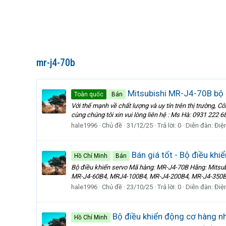
mr-j4-70b
Mitsubishi MR-J4-70B bộ đ
Toàn quốc
Bán
Với thế mạnh về chất lượng và uy tín trên thị trường,
cùng chúng tôi xin vui lòng liên hệ : Ms Hà: 0931 22
hale1996
Chủ đề
31/12/25
Trả lời: 0
Diễn đàn:
Điệ
Bán giá tốt - Bộ điều kh
Hồ Chí Minh
Bán
Bộ điều khiển servo Mã hàng: MR-J4-70B Hãng: Mit
MR-J4-60B4, MRJ4-100B4, MR-J4-200B4, MR-J4-350B4
hale1996
Chủ đề
23/10/25
Trả lời: 0
Diễn đàn:
Điệ
Bộ điều khiển động cơ hàng n
Hồ Chí Minh