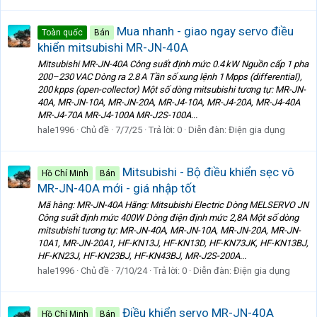
Mua nhanh - giao ngay servo điều
Toàn quốc
Bán
khiển mitsubishi MR-JN-40A
Mitsubishi MR-JN-40A Công suất định mức 0.4 kW Nguồn cấp 1 pha
200–230 VAC Dòng ra 2.8 A Tần số xung lệnh 1 Mpps (differential),
200 kpps (open-collector) Một số dòng mitsubishi tương tự: MR-JN-
40A, MR-JN-10A, MR-JN-20A, MR-J4-10A, MR-J4-20A, MR-J4-40A
MR-J4-70A MR-J4-100A MR-J2S-100A...
hale1996
Chủ đề
7/7/25
Trả lời: 0
Diễn đàn:
Điện gia dụng
Mitsubishi - Bộ điều khiển sẹc vô
Hồ Chí Minh
Bán
MR-JN-40A mới - giá nhập tốt
Mã hàng: MR-JN-40A Hãng: Mitsubishi Electric Dòng MELSERVO JN
Công suất định mức 400W Dòng điện định mức 2,8A Một số dòng
mitsubishi tương tự: MR-JN-40A, MR-JN-10A, MR-JN-20A, MR-JN-
10A1, MR-JN-20A1, HF-KN13J, HF-KN13D, HF-KN73JK, HF-KN13BJ,
HF-KN23J, HF-KN23BJ, HF-KN43BJ, MR-J2S-200A...
hale1996
Chủ đề
7/10/24
Trả lời: 0
Diễn đàn:
Điện gia dụng
Điều khiển servo MR-JN-40A
Hồ Chí Minh
Bán