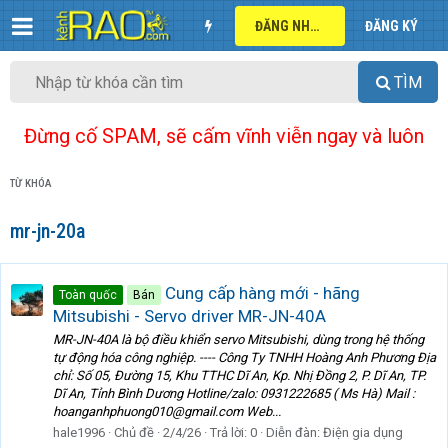
ĐĂNG NHẬP
ĐĂNG KÝ
TÌM
Đừng cố SPAM, sẽ cấm vĩnh viễn ngay và luôn
TỪ KHÓA
mr-jn-20a
Cung cấp hàng mới - hãng
Toàn quốc
Bán
Mitsubishi - Servo driver MR-JN-40A
MR-JN-40A là bộ điều khiển servo Mitsubishi, dùng trong hệ thống
tự động hóa công nghiệp. ---- Công Ty TNHH Hoàng Anh Phương Địa
chỉ: Số 05, Đường 15, Khu TTHC Dĩ An, Kp. Nhị Đồng 2, P. Dĩ An, TP.
Dĩ An, Tỉnh Bình Dương Hotline/zalo: 0931222685 ( Ms Hà) Mail :
hoanganhphuong010@gmail.com Web...
hale1996
Chủ đề
2/4/26
Trả lời: 0
Diễn đàn:
Điện gia dụng