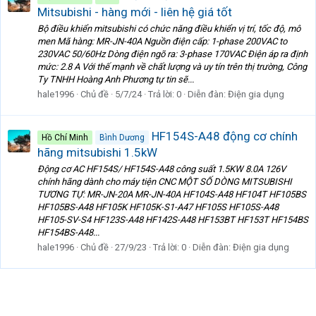
Mitsubishi - hàng mới - liên hệ giá tốt
Bộ điều khiển mitsubishi có chức năng điều khiển vị trí, tốc độ, mô
men Mã hàng: MR-JN-40A Nguồn điện cấp: 1-phase 200VAC to
230VAC 50/60Hz Dòng điện ngõ ra: 3-phase 170VAC Điện áp ra định
mức: 2.8 A Với thế mạnh về chất lượng và uy tín trên thị trường, Công
Ty TNHH Hoàng Anh Phương tự tin sẽ...
hale1996
Chủ đề
5/7/24
Trả lời: 0
Diễn đàn:
Điện gia dụng
HF154S-A48 động cơ chính
Hồ Chí Minh
Bình Dương
hãng mitsubishi 1.5kW
Động cơ AC HF154S/ HF154S-A48 công suất 1.5KW 8.0A 126V
chính hãng dành cho máy tiện CNC MỘT SỐ DÒNG MITSUBISHI
TƯƠNG TỰ: MR-JN-20A MR-JN-40A HF104S-A48 HF104T HF105BS
HF105BS-A48 HF105K HF105K-S1-A47 HF105S HF105S-A48
HF105-SV-S4 HF123S-A48 HF142S-A48 HF153BT HF153T HF154BS
HF154BS-A48...
hale1996
Chủ đề
27/9/23
Trả lời: 0
Diễn đàn:
Điện gia dụng