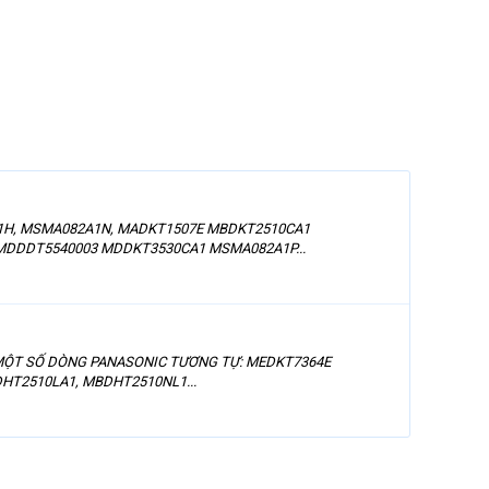
82A1H, MSMA082A1N, MADKT1507E MBDKT2510CA1
MDDDT5540003 MDDKT3530CA1 MSMA082A1P...
 trí MỘT SỐ DÒNG PANASONIC TƯƠNG TỰ: MEDKT7364E
2510LA1, MBDHT2510NL1...