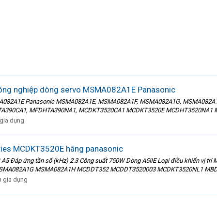
 công nghiệp dòng servo MSMA082A1E Panasonic
rvo MSMA082A1E Panasonic MSMA082A1E, MSMA082A1F, MSMA082A1G, MSMA0
TA390CA1, MFDHTA390NA1, MCDKT3520CA1 MCDKT3520E MCDHT3520NA1 
 gia dụng
eries MCDKT3520E hãng panasonic
Đáp ứng tần số (kHz) 2.3 Công suất 750W Dòng A5ⅡE Loại điều khiển vị
A082A1G MSMA082A1H MCDDT352 MCDDT3520003 MCDKT3520NL1 MBDHT
n gia dụng