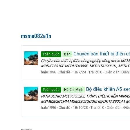
msma082a1n
Chuyên bán thiết bị điện
Toàn quốc
Bán
Chuyên bán thiết bị điện công nghiệp dòng se
MBDKT2510E MFDHTA390E, MFDHTA390L01, MFDH
hale1996
Chủ đề
18/7/24
Trả lời: 0
Diễn đàn:
Điện
Bộ điều khiển A5 s
Toàn quốc
Hồ Chí Minh
PANASONIC MCDKT3520E TRÌNH ĐIỀU KHIỂN MINAS A5 
MSME202GCHM MSME302GCGM MFDKTA390CA1 MSM
hale1996
Chủ đề
18/10/23
Trả lời: 0
Diễn đàn:
Điệ