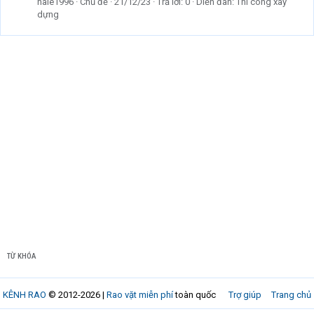
hale1996
Chủ đề
21/12/23
Trả lời: 0
Diễn đàn:
Thi công xây
dựng
TỪ KHÓA
KÊNH RAO
© 2012-2026 |
Rao vặt miễn phí
toàn quốc
Trợ giúp
Trang chủ