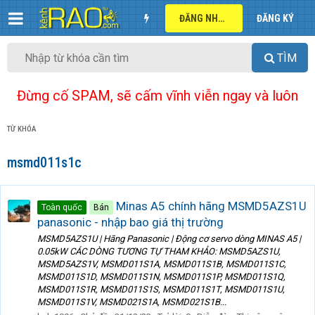
ĐĂNG NHẬP
ĐĂNG KÝ
TÌM
Đừng cố SPAM, sẽ cấm vĩnh viễn ngay và luôn
TỪ KHÓA
msmd011s1c
Minas A5 chính hãng MSMD5AZS1U
Toàn quốc
Bán
panasonic - nhập bao giá thị trường
MSMD5AZS1U | Hãng Panasonic | Động cơ servo dòng MINAS A5 |
0.05kW CÁC DÒNG TƯƠNG TỰ THAM KHẢO: MSMD5AZS1U,
MSMD5AZS1V, MSMD011S1A, MSMD011S1B, MSMD011S1C,
MSMD011S1D, MSMD011S1N, MSMD011S1P, MSMD011S1Q,
MSMD011S1R, MSMD011S1S, MSMD011S1T, MSMD011S1U,
MSMD011S1V, MSMD021S1A, MSMD021S1B...