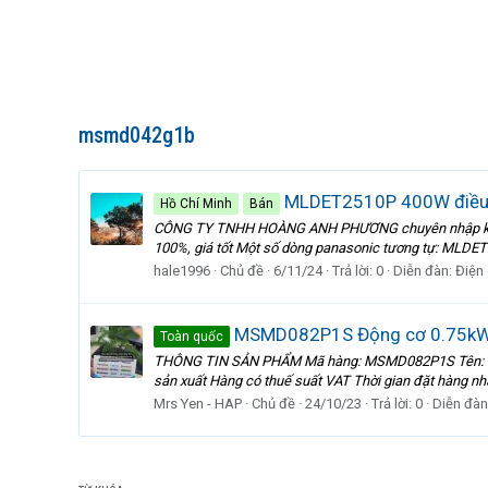
msmd042g1b
MLDET2510P 400W điều kh
Hồ Chí Minh
Bán
CÔNG TY TNHH HOÀNG ANH PHƯƠNG chuyên nhập khẩu và
100%, giá tốt Một số dòng panasonic tương tự: 
hale1996
Chủ đề
6/11/24
Trả lời: 0
Diễn đàn:
Điện
MSMD082P1S Động cơ 0.75kW | 
Toàn quốc
THÔNG TIN SẢN PHẨM Mã hàng: MSMD082P1S Tên: Động 
sản xuất Hàng có thuế suất VAT Thời gian đặt hàng nha
Mrs Yen - HAP
Chủ đề
24/10/23
Trả lời: 0
Diễn đàn