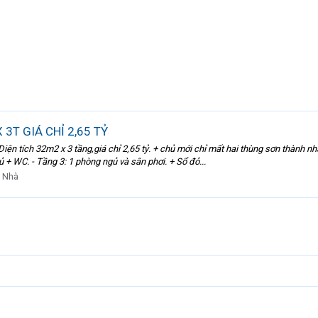
3T GIÁ CHỈ 2,65 TỶ
iện tích 32m2 x 3 tầng,giá chỉ 2,65 tỷ. + chủ mới chỉ mất hai thùng sơn thành n
 + WC. - Tầng 3: 1 phòng ngủ và sân phơi. + Sổ đỏ...
 Nhà