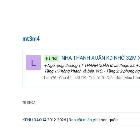
mt3m4
‎ NHÀ THANH XUÂN KD NHỎ 32M X 
Hà Nội
L
+ Ngõ rộng, thoáng TT THANH XUÂN đi lại thuận lợi. + D
Tầng 1: Phòng khách và bếp, WC. - Tầng 2: 2 phòng ngủ
Lam76
Chủ đề
4/3/19
Trả lời: 0
Diễn đàn:
Mua bán
TỪ KHÓA
KÊNH RAO
© 2012-2026 |
Rao vặt miễn phí
toàn quốc