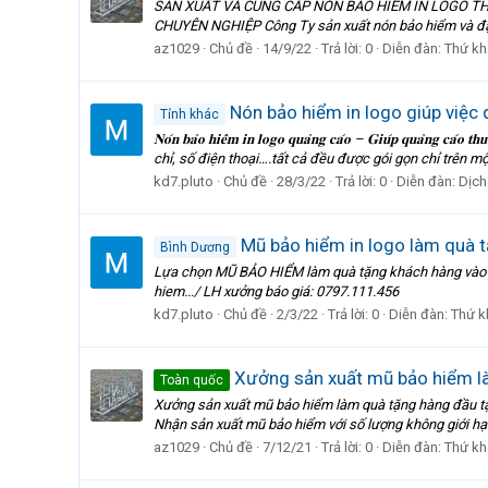
SẢN XUẤT VÀ CUNG CẤP NÓN BẢO HIỂM IN LOGO THEO YÊU
CHUYÊN NGHIỆP Công Ty sản xuất nón bảo hiểm và đặt 
az1029
Chủ đề
14/9/22
Trả lời: 0
Diễn đàn:
Thứ kh
Nón bảo hiểm in logo giúp việc
Tỉnh khác
𝐍𝐨́𝐧 𝐛𝐚̉𝐨 𝐡𝐢𝐞̂̉𝐦 𝐢𝐧 𝐥𝐨𝐠𝐨 𝐪𝐮𝐚̉𝐧𝐠 𝐜𝐚́𝐨 – 𝐆𝐢𝐮́𝐩 𝐪𝐮
chỉ, số điện thoại….tất cả đều được gói gọn chỉ trên mộ
kd7.pluto
Chủ đề
28/3/22
Trả lời: 0
Diễn đàn:
Dịch
Mũ bảo hiểm in logo làm quà t
Bình Dương
Lựa chọn MŨ BẢO HIỂM làm quà tặng khách hàng vào d
hiem.../ LH xưởng báo giá: 0797.111.456
kd7.pluto
Chủ đề
2/3/22
Trả lời: 0
Diễn đàn:
Thứ k
Xưởng sản xuất mũ bảo hiểm là
Toàn quốc
Xưởng sản xuất mũ bảo hiểm làm quà tặng hàng đầu tại
Nhận sản xuất mũ bảo hiểm với số lượng không giới hạn
az1029
Chủ đề
7/12/21
Trả lời: 0
Diễn đàn:
Thứ kh