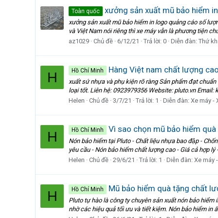
xưởng sản xuất mũ bảo hiểm in
Toàn quốc
xưởng sản xuất mũ bảo hiểm in logo quảng cáo số lượn
và Việt Nam nói riêng thì xe máy vẫn là phương tiện chủ
az1029
Chủ đề
6/12/21
Trả lời: 0
Diễn đàn:
Thứ kh
Hàng Việt nam chất lượng ca
Hồ Chí Minh
H
xuất sứ nhựa và phụ kiện rõ ràng Sản phẩm đạt chuẩn 
loại tốt. Liên hệ: 0923979356 Website: pluto.vn Email:
Helen
Chủ đề
3/7/21
Trả lời: 1
Diễn đàn:
Xe máy - 
Vì sao chọn mũ bảo hiểm quà 
Hồ Chí Minh
H
Nón bảo hiểm tại Pluto - Chất liệu nhựa bao đập - Chốn
yêu cầu - Nón bảo hiểm chất lượng cao - Giá cả hợp lý -
Helen
Chủ đề
29/6/21
Trả lời: 1
Diễn đàn:
Xe máy 
Mũ bảo hiểm quà tặng chất l
Hồ Chí Minh
H
Pluto tự hào là công ty chuyên sản xuất nón bảo hiểm
nhờ các hiệu quả tối ưu và tiết kiệm. Nón bảo hiểm in 