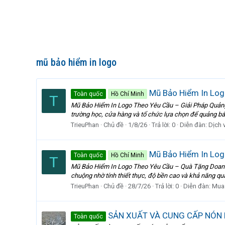
mũ bảo hiểm in logo
Mũ Bảo Hiểm In Log
Toàn quốc
Hồ Chí Minh
T
Mũ Bảo Hiểm In Logo Theo Yêu Cầu – Giải Pháp Quảng
trường học, cửa hàng và tổ chức lựa chọn để quảng bá t
TrieuPhan
Chủ đề
1/8/26
Trả lời: 0
Diễn đàn:
Dịch 
Mũ Bảo Hiểm In Log
Toàn quốc
Hồ Chí Minh
T
Mũ Bảo Hiểm In Logo Theo Yêu Cầu – Quà Tặng Doanh 
chuộng nhờ tính thiết thực, độ bền cao và khả năng quả
TrieuPhan
Chủ đề
28/7/26
Trả lời: 0
Diễn đàn:
Mua
SẢN XUẤT VÀ CUNG CẤP NÓN 
Toàn quốc