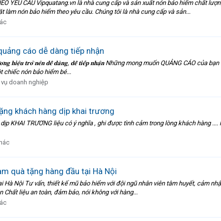
 CẦU Vipquatang.vn là nhà cung cấp và sản xuất nón bảo hiểm chất lượng uy
làm nón bảo hiểm theo yêu cầu. Chúng tôi là nhà cung cấp và sản...
ác
 quảng cáo dễ dàng tiếp nhận
̉𝐧𝐠 𝐜𝐚́𝐨 𝐭𝐡𝐮̛𝐨̛𝐧𝐠 𝐡𝐢𝐞̣̂𝐮 𝐭𝐫𝐨̛̉ 𝐧𝐞̂𝐧 𝐝𝐞̂̃ 𝐝𝐚̀𝐧𝐠, 𝐝𝐞̂̃ 𝐭𝐢𝐞̂́𝐩 𝐧𝐡𝐚̣̂𝐧 Những mong
t chiếc nón bảo hiểm bé...
 vụ doanh nghiệp
ặng khách hàng dịp khai trương
ịp KHAI TRƯƠNG liệu có ý nghĩa , ghi được tình cảm trong lòng khách hàng .
hác
m quà tặng hàng đầu tại Hà Nội
 Hà Nội Tư vấn, thiết kế mũ bảo hiểm với đội ngũ nhân viên tâm huyết, cảm nhận
 Chất liệu an toàn, đảm bảo, nói không với hàng...
ác