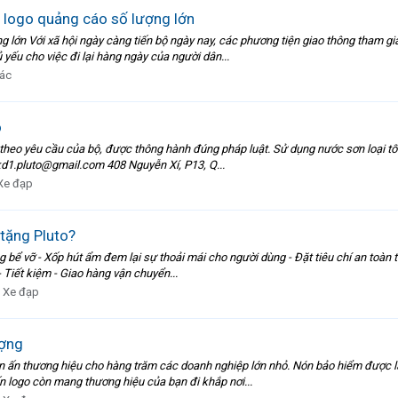
 logo quảng cáo số lượng lớn
g lớn Với xã hội ngày càng tiến bộ ngày nay, các phương tiện giao thông tham g
 yếu cho việc đi lại hàng ngày của người dân...
ác
o
theo yêu cầu của bộ, được thông hành đúng pháp luật. Sử dụng nước sơn loại tố
 kd1.pluto@gmail.com 408 Nguyễn Xí, P13, Q...
Xe đạp
tặng Pluto?
g bể vỡ - Xốp hút ẩm đem lại sự thoải mái cho người dùng - Đặt tiêu chí an toàn t
 Tiết kiệm - Giao hàng vận chuyển...
- Xe đạp
ượng
 in ấn thương hiệu cho hàng trăm các doanh nghiệp lớn nhỏ. Nón bảo hiểm được 
ấn logo còn mang thương hiệu của bạn đi khắp nơi...