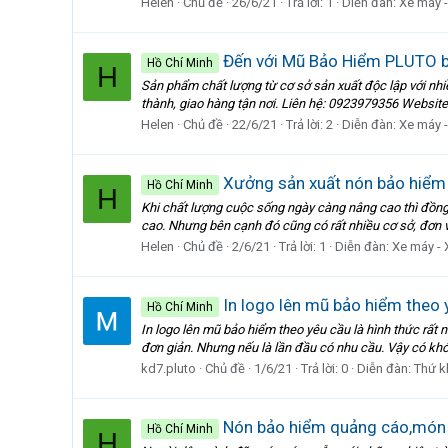
Helen
Chủ đề
26/6/21
Trả lời: 1
Diễn đàn:
Xe máy 
Đến với Mũ Bảo Hiểm PLUTO b
Hồ Chí Minh
H
Sản phẩm chất lượng từ cơ sở sản xuất độc lập với nhi
thành, giao hàng tận nơi. Liên hệ: 0923979356 Website
Helen
Chủ đề
22/6/21
Trả lời: 2
Diễn đàn:
Xe máy 
Xưởng sản xuất nón bảo hiểm 
Hồ Chí Minh
H
Khi chất lượng cuộc sống ngày càng nâng cao thì đồng 
cao. Nhưng bên cạnh đó cũng có rất nhiều cơ sở, đơn vị
Helen
Chủ đề
2/6/21
Trả lời: 1
Diễn đàn:
Xe máy - 
In logo lên mũ bảo hiểm theo 
Hồ Chí Minh
In logo lên mũ bảo hiểm theo yêu cầu là hình thức rấ
đơn giản. Nhưng nếu là lần đầu có nhu cầu. Vậy có khó
kd7.pluto
Chủ đề
1/6/21
Trả lời: 0
Diễn đàn:
Thứ k
Nón bảo hiểm quảng cáo,món
Hồ Chí Minh
H