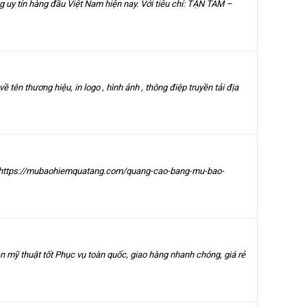
 tín hàng đầu Việt Nam hiện nay. Với tiêu chí: TẬN TÂM –
 muốn QUẢNG CÁO của bạn về tên thương hiệu, in logo , hình ảnh , thông điệp truyền tải địa
... https://mubaohiemquatang.com/quang-cao-bang-mu-bao-
 mỹ thuật tốt Phục vụ toàn quốc, giao hàng nhanh chóng, giá rẻ