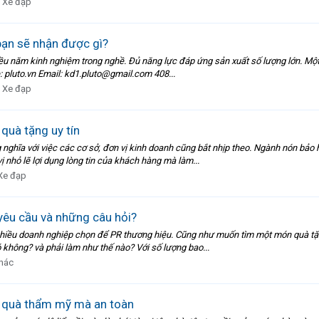
- Xe đạp
ạn sẽ nhận được gì?
ều năm kinh nghiệm trong nghề. Đủ năng lực đáp ứng sản xuất số lượng lớn. Một 
: pluto.vn Email: kd1.pluto@gmail.com 408...
- Xe đạp
quà tặng uy tín
nghĩa với việc các cơ sở, đơn vị kinh doanh cũng bắt nhịp theo. Ngành nón bảo 
 nhỏ lẽ lợi dụng lòng tin của khách hàng mà làm...
Xe đạp
yêu cầu và những câu hỏi?
t nhiều doanh nghiệp chọn để PR thương hiệu. Cũng như muốn tìm một món quà tặ
 không? và phải làm như thế nào? Với số lượng bao...
hác
 quà thẩm mỹ mà an toàn