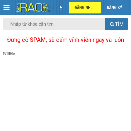
ĐĂNG NHẬP
ĐĂNG KÝ
TÌM
Đừng cố SPAM, sẽ cấm vĩnh viễn ngay và luôn
TỪ KHÓA