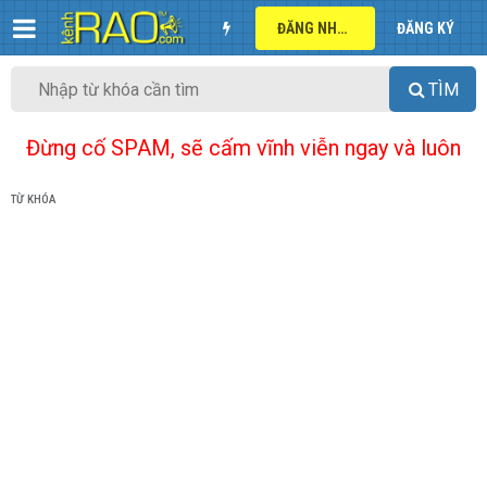
ĐĂNG NHẬP
ĐĂNG KÝ
TÌM
Đừng cố SPAM, sẽ cấm vĩnh viễn ngay và luôn
TỪ KHÓA