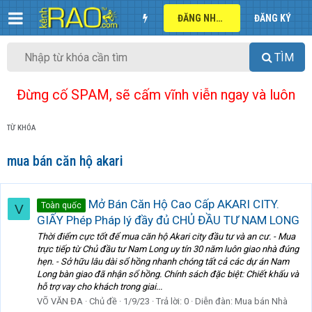
ĐĂNG NHẬP
ĐĂNG KÝ
TÌM
Đừng cố SPAM, sẽ cấm vĩnh viễn ngay và luôn
TỪ KHÓA
mua bán căn hộ akari
Mở Bán Căn Hộ Cao Cấp AKARI CITY.
Toàn quốc
V
GIẤY Phép Pháp lý đầy đủ CHỦ ĐẦU TƯ NAM LONG
Thời điểm cực tốt để mua căn hộ Akari city đầu tư và an cư. - Mua
trực tiếp từ Chủ đầu tư Nam Long uy tín 30 năm luôn giao nhà đúng
hẹn. - Sở hữu lâu dài sổ hồng nhanh chóng tất cả các dự án Nam
Long bàn giao đã nhận sổ hồng. Chính sách đặc biệt: Chiết khấu và
hỗ trợ vay cho khách trong giai...
VÕ VĂN ĐA
Chủ đề
1/9/23
Trả lời: 0
Diễn đàn:
Mua bán Nhà