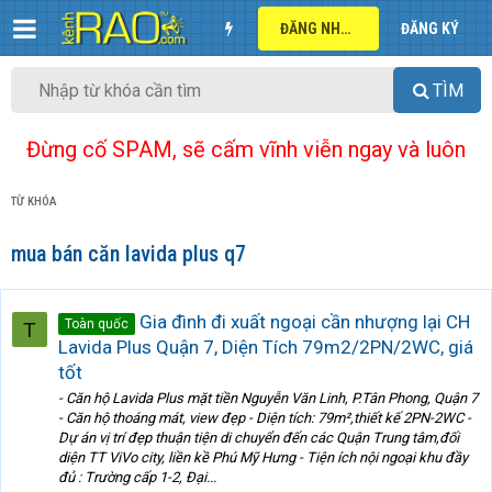
ĐĂNG NHẬP
ĐĂNG KÝ
TÌM
Đừng cố SPAM, sẽ cấm vĩnh viễn ngay và luôn
TỪ KHÓA
mua bán căn lavida plus q7
Gia đình đi xuất ngoại cần nhượng lại CH
Toàn quốc
T
Lavida Plus Quận 7, Diện Tích 79m2/2PN/2WC, giá
tốt
- Căn hộ Lavida Plus mặt tiền Nguyễn Văn Linh, P.Tân Phong, Quận 7
- Căn hộ thoáng mát, view đẹp - Diện tích: 79m²,thiết kế 2PN-2WC -
Dự án vị trí đẹp thuận tiện di chuyển đến các Quận Trung tâm,đối
diện TT ViVo city, liền kề Phú Mỹ Hưng - Tiện ích nội ngoại khu đầy
đủ : Trường cấp 1-2, Đại...