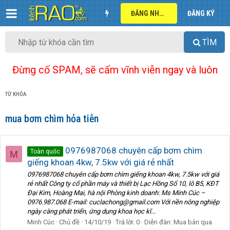
ĐĂNG NHẬP
ĐĂNG KÝ
TÌM
Đừng cố SPAM, sẽ cấm vĩnh viễn ngay và luôn
TỪ KHÓA
mua bơm chìm hỏa tiễn
0976987068 chuyên cấp bơm chìm
Toàn quốc
M
giếng khoan 4kw, 7.5kw với giá rẻ nhất
0976987068 chuyên cấp bơm chìm giếng khoan 4kw, 7.5kw với giá
rẻ nhất Công ty cổ phần máy và thiết bị Lạc Hồng Số 10, lô B5, KĐT
Đại Kim, Hoàng Mai, hà nội Phòng kinh doanh: Ms Minh Cúc –
0976.987.068 E-mail: cuclachong@gmail.com Với nền nông nghiệp
ngày càng phát triển, ứng dụng khoa học kĩ...
Minh Cúc
Chủ đề
14/10/19
Trả lời: 0
Diễn đàn:
Mua bán qua