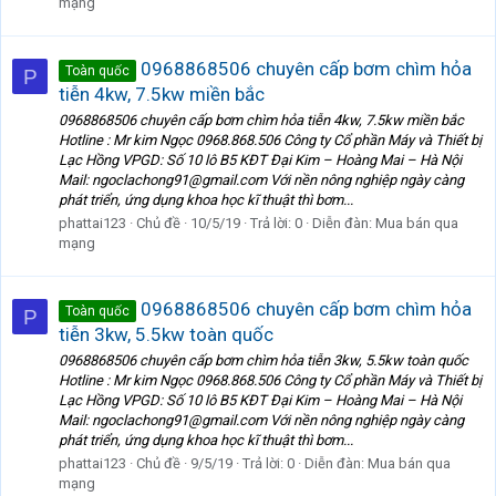
mạng
0968868506 chuyên cấp bơm chìm hỏa
Toàn quốc
P
tiễn 4kw, 7.5kw miền bắc
0968868506 chuyên cấp bơm chìm hỏa tiễn 4kw, 7.5kw miền bắc
Hotline : Mr kim Ngọc 0968.868.506 Công ty Cổ phần Máy và Thiết bị
Lạc Hồng VPGD: Số 10 lô B5 KĐT Đại Kim – Hoàng Mai – Hà Nội
Mail: ngoclachong91@gmail.com Với nền nông nghiệp ngày càng
phát triển, ứng dụng khoa học kĩ thuật thì bơm...
phattai123
Chủ đề
10/5/19
Trả lời: 0
Diễn đàn:
Mua bán qua
mạng
0968868506 chuyên cấp bơm chìm hỏa
Toàn quốc
P
tiễn 3kw, 5.5kw toàn quốc
0968868506 chuyên cấp bơm chìm hỏa tiễn 3kw, 5.5kw toàn quốc
Hotline : Mr kim Ngọc 0968.868.506 Công ty Cổ phần Máy và Thiết bị
Lạc Hồng VPGD: Số 10 lô B5 KĐT Đại Kim – Hoàng Mai – Hà Nội
Mail: ngoclachong91@gmail.com Với nền nông nghiệp ngày càng
phát triển, ứng dụng khoa học kĩ thuật thì bơm...
phattai123
Chủ đề
9/5/19
Trả lời: 0
Diễn đàn:
Mua bán qua
mạng