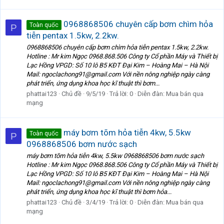
0968868506 chuyên cấp bơm chìm hỏa
Toàn quốc
P
tiễn pentax 1.5kw, 2.2kw.
0968868506 chuyên cấp bơm chìm hỏa tiễn pentax 1.5kw, 2.2kw.
Hotline : Mr kim Ngọc 0968.868.506 Công ty Cổ phần Máy và Thiết bị
Lạc Hồng VPGD: Số 10 lô B5 KĐT Đại Kim – Hoàng Mai – Hà Nội
Mail: ngoclachong91@gmail.com Với nền nông nghiệp ngày càng
phát triển, ứng dụng khoa học kĩ thuật thì bơm...
phattai123
Chủ đề
9/5/19
Trả lời: 0
Diễn đàn:
Mua bán qua
mạng
máy bơm tõm hỏa tiễn 4kw, 5.5kw
Toàn quốc
P
0968868506 bơm nước sạch
máy bơm tõm hỏa tiễn 4kw, 5.5kw 0968868506 bơm nước sạch
Hotline : Mr kim Ngọc 0968.868.506 Công ty Cổ phần Máy và Thiết bị
Lạc Hồng VPGD: Số 10 lô B5 KĐT Đại Kim – Hoàng Mai – Hà Nội
Mail: ngoclachong91@gmail.com Với nền nông nghiệp ngày càng
phát triển, ứng dụng khoa học kĩ thuật thì bơm hỏa...
phattai123
Chủ đề
3/4/19
Trả lời: 0
Diễn đàn:
Mua bán qua
mạng