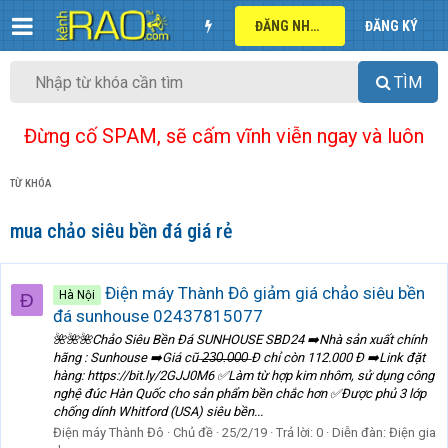
ĐĂNG NHẬP
ĐĂNG KÝ
TÌM
Đừng cố SPAM, sẽ cấm vĩnh viễn ngay và luôn
TỪ KHÓA
mua chảo siêu bền đá giá rẻ
Điện máy Thành Đô giảm giá chảo siêu bền
Hà Nội
Đ
đá sunhouse 02437815077
🌺🌺🌺Chảo Siêu Bền Đá SUNHOUSE SBD24 ➡️Nhà sản xuất chính
hãng : Sunhouse ➡️Giá cũ ̶2̶̶3̶̶0̶̶.̶̶0̶̶0̶̶0̶ Đ chỉ còn 112.000 Đ ➡️Link đặt
hàng: https://bit.ly/2GJJ0M6 ✅Làm từ hợp kim nhôm, sử dụng công
nghệ đúc Hàn Quốc cho sản phẩm bền chắc hơn ✅Được phủ 3 lớp
chống dính Whitford (USA) siêu bền...
Điện máy Thành Đô
Chủ đề
25/2/19
Trả lời: 0
Diễn đàn:
Điện gia