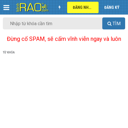
ĐĂNG NHẬP
ĐĂNG KÝ
TÌM
Đừng cố SPAM, sẽ cấm vĩnh viễn ngay và luôn
TỪ KHÓA