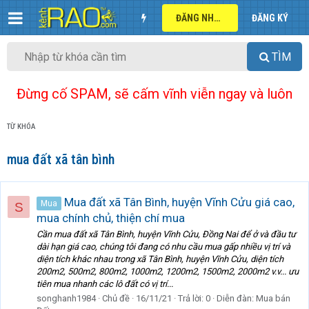
ĐĂNG NHẬP
ĐĂNG KÝ
TÌM
Đừng cố SPAM, sẽ cấm vĩnh viễn ngay và luôn
TỪ KHÓA
mua đất xã tân bình
Mua đất xã Tân Bình, huyện Vĩnh Cửu giá cao,
Mua
S
mua chính chủ, thiện chí mua
Cần mua đất xã Tân Bình, huyện Vĩnh Cửu, Đồng Nai để ở và đầu tư
dài hạn giá cao, chúng tôi đang có nhu cầu mua gấp nhiều vị trí và
diện tích khác nhau trong xã Tân Bình, huyện Vĩnh Cửu, diện tích
200m2, 500m2, 800m2, 1000m2, 1200m2, 1500m2, 2000m2 v.v... ưu
tiên mua nhanh các lô đất có vị trí...
songhanh1984
Chủ đề
16/11/21
Trả lời: 0
Diễn đàn:
Mua bán