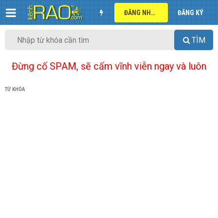
ĐĂNG NHẬP
ĐĂNG KÝ
TÌM
Đừng cố SPAM, sẽ cấm vĩnh viễn ngay và luôn
TỪ KHÓA