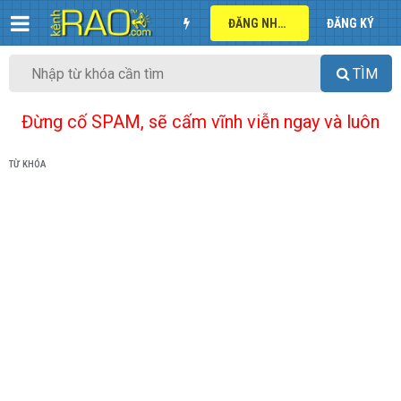
ĐĂNG NHẬP
ĐĂNG KÝ
TÌM
Đừng cố SPAM, sẽ cấm vĩnh viễn ngay và luôn
TỪ KHÓA