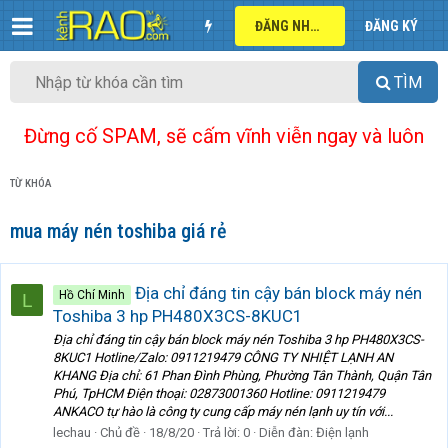
ĐĂNG NHẬP
ĐĂNG KÝ
TÌM
Đừng cố SPAM, sẽ cấm vĩnh viễn ngay và luôn
TỪ KHÓA
mua máy nén toshiba giá rẻ
Địa chỉ đáng tin cậy bán block máy nén
Hồ Chí Minh
L
Toshiba 3 hp PH480X3CS-8KUC1
Địa chỉ đáng tin cậy bán block máy nén Toshiba 3 hp PH480X3CS-
8KUC1 Hotline/Zalo: 0911219479 CÔNG TY NHIỆT LẠNH AN
KHANG Địa chỉ: 61 Phan Đình Phùng, Phường Tân Thành, Quận Tân
Phú, TpHCM Điện thoại: 02873001360 Hotline: 0911219479
ANKACO tự hào là công ty cung cấp máy nén lạnh uy tín với...
lechau
Chủ đề
18/8/20
Trả lời: 0
Diễn đàn:
Điện lạnh