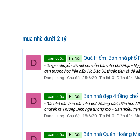
mua nhà dưới 2 tỷ
Quá Hiếm, Bán nhà phố P
Toàn quốc
Hà Nội
D
- Do gia chuyển về mới nên cần bán nhà phố Phạm Ngọc T
gần trường học liên cấp, Hồ Đắc Di, thuận tiện và dễ d
Dang Hung
Chủ đề
25/6/20
Trả lời: 0
Diễn đàn:
Mu
Bán nhà đẹp 4 tầng phố H
Toàn quốc
Hà Nội
D
- Gia chủ cần bán căn nhà phố Hoàng Mai, diện tích 25m
chuyển ra Trương Định ngã tư chợ mơ. - Gần nhiều tiện í
Dang Hung
Chủ đề
18/6/20
Trả lời: 0
Diễn đàn:
Mu
Bán nhà Quận Hoàng Mai,
Toàn quốc
Hà Nội
D