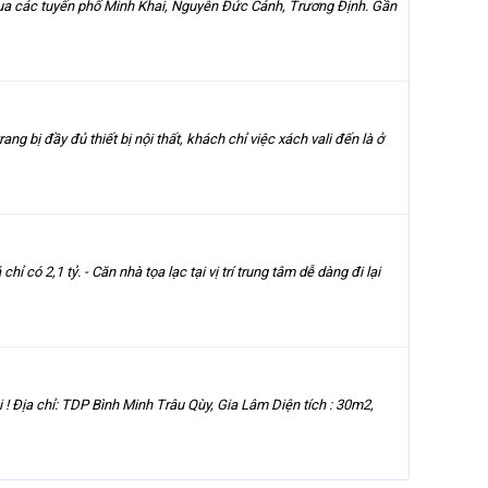
àng qua các tuyến phố Minh Khai, Nguyễn Đức Cảnh, Trương Định. Gần
g bị đầy đủ thiết bị nội thất, khách chỉ việc xách vali đến là ở
có 2,1 tỷ. - Căn nhà tọa lạc tại vị trí trung tâm dễ dàng đi lại
i ! Địa chỉ: TDP Bình Minh Trâu Qùy, Gia Lâm Diện tích : 30m2,