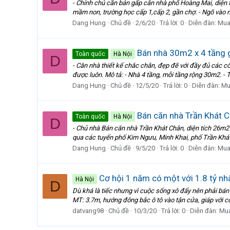
- Chính chủ cần bán gấp căn nhà phố Hoàng Mai, diện tí
mầm non, trường học cấp 1,cấp 2, gần chợ. - Ngõ vào nh
Dang Hung
Chủ đề
2/6/20
Trả lời: 0
Diễn đàn:
Mua
Bán nhà 30m2 x 4 tầng g
Toàn quốc
Hà Nội
D
- Căn nhà thiết kế chắc chắn, đẹp đẽ với đầy đủ các côn
được luôn. Mô tả: - Nhà 4 tầng, mỗi tầng rộng 30m2. - T
Dang Hung
Chủ đề
12/5/20
Trả lời: 0
Diễn đàn:
Mu
Bán căn nhà Trần Khát Ch
Toàn quốc
Hà Nội
D
- Chủ nhà Bán căn nhà Trần Khát Chân, diện tích 26m2 x 4
qua các tuyến phố Kim Ngưu, Minh Khai, phố Trần Khát
Dang Hung
Chủ đề
9/5/20
Trả lời: 0
Diễn đàn:
Mua
Cơ hội 1 năm có một với 1.8 tỷ nhà
Hà Nội
D
Dù khá là tiếc nhưng vì cuộc sống xô đẩy nên phải bán 
MT: 3.7m, hướng đông bắc ô tô vào tận cửa, giáp với cô
datvang98
Chủ đề
10/3/20
Trả lời: 0
Diễn đàn:
Mua