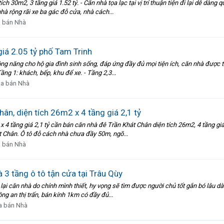
ch 30m2, 3 tầng giá 1.52 tỷ. - Căn nhà tọa lạc tại vị trí thuận tiện đi lại dễ d
à rộng rãi xe ba gác đỗ cửa, nhà cách...
 bán Nhà
iá 2.05 tỷ phố Tam Trinh
g năng cho hộ gia đình sinh sống, đáp ứng đầy đủ mọi tiện ích, căn nhà được tran
ầng 1: khách, bếp, khu để xe. - Tầng 2,3...
a bán Nhà
ân, diện tích 26m2 x 4 tầng giá 2,1 tỷ
 tầng giá 2,1 tỷ cần bán căn nhà đê Trần Khát Chân diện tích 26m2, 4 tầng giá chỉ 
 Chân. Ô tô đỗ cách nhà chưa đầy 50m, ngõ...
 bán Nhà
 3 tầng ô tô tận cửa tại Trâu Qùy
lại căn nhà do chính mình thiết, hy vọng sẽ tìm được người chủ tốt gắn bó lâu dà
ng an thị trấn, bán kính 1km có đầy đủ...
 bán Nhà