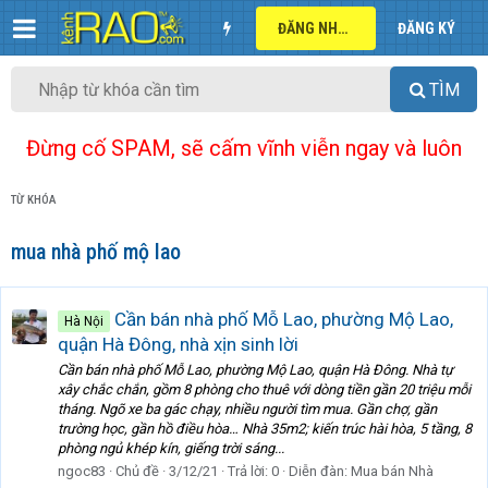
ĐĂNG NHẬP
ĐĂNG KÝ
TÌM
Đừng cố SPAM, sẽ cấm vĩnh viễn ngay và luôn
TỪ KHÓA
mua nhà phố mộ lao
Cần bán nhà phố Mỗ Lao, phường Mộ Lao,
Hà Nội
quận Hà Đông, nhà xịn sinh lời
Cần bán nhà phố Mỗ Lao, phường Mộ Lao, quận Hà Đông. Nhà tự
xây chắc chắn, gồm 8 phòng cho thuê với dòng tiền gần 20 triệu mỗi
tháng. Ngõ xe ba gác chạy, nhiều người tìm mua. Gần chợ, gần
trường học, gần hồ điều hòa… Nhà 35m2; kiến trúc hài hòa, 5 tầng, 8
phòng ngủ khép kín, giếng trời sáng...
ngoc83
Chủ đề
3/12/21
Trả lời: 0
Diễn đàn:
Mua bán Nhà