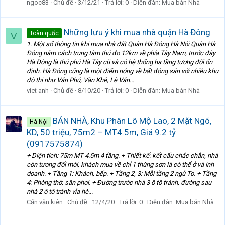
ngoc83
Chủ đề
3/12/21
Trả lời: 0
Diễn đàn:
Mua bán Nhà
Những lưu ý khi mua nhà quận Hà Đông
Toàn quốc
V
1. Một số thông tin khi mua nhà đất Quận Hà Đông Hà Nội Quận Hà
Đông nằm cách trung tâm thủ đo 12km về phía Tây Nam, trước đây
Hà Đông là thủ phủ Hà Tây cũ và có hệ thống hạ tầng tương đối ổn
định. Hà Đông cũng là một điểm nóng về bất động sản với nhiều khu
đô thị như Văn Phú, Văn Khê, Lê Văn...
viet anh
Chủ đề
8/10/20
Trả lời: 0
Diễn đàn:
Mua bán Nhà
BÁN NHÀ, Khu Phân Lô Mộ Lao, 2 Mặt Ngõ,
Hà Nội
KD, 50 triệu, 75m2 – MT4.5m, Giá 9.2 tỷ
(0917575874)
+ Diện tích: 75m MT 4.5m 4 tầng. + Thiết kế: kết cấu chắc chắn, nhà
còn tương đối mới, khách mua về chỉ 1 thùng sơn là có thể ở và inh
doanh. + Tầng 1: Khách, bếp. + Tầng 2, 3: Mỗi tầng 2 ngủ To. + Tầng
4: Phòng thờ, sân phơi. + Đường trước nhà 3 ô tô tránh, đường sau
nhà 2 ô tô tránh vỉa hè...
Cấn văn kiên
Chủ đề
12/4/20
Trả lời: 0
Diễn đàn:
Mua bán Nhà