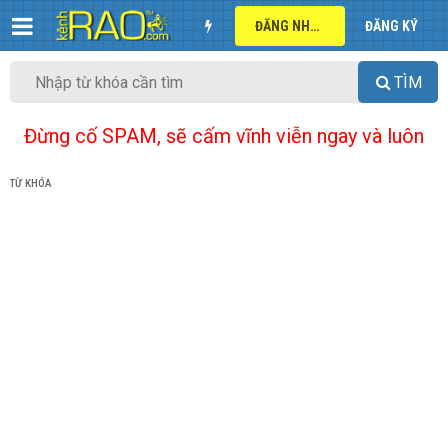
ĐĂNG NHẬP
ĐĂNG KÝ
TÌM
Đừng cố SPAM, sẽ cấm vĩnh viễn ngay và luôn
TỪ KHÓA