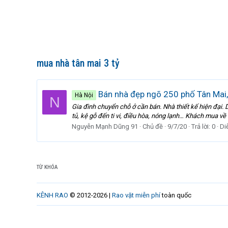
mua nhà tân mai 3 tỷ
Bán nhà đẹp ngõ 250 phố Tân Mai,
Hà Nội
N
Gia đình chuyển chỗ ở cần bán. Nhà thiết kế hiện đại. 
tủ, kệ gỗ đến ti vi, điều hòa, nóng lạnh… Khách mua về ở
Nguyễn Mạnh Dũng 91
Chủ đề
9/7/20
Trả lời: 0
Di
TỪ KHÓA
KÊNH RAO
© 2012-2026 |
Rao vặt miễn phí
toàn quốc