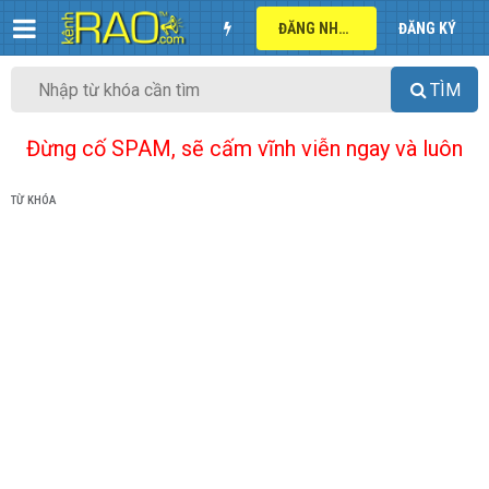
ĐĂNG NHẬP
ĐĂNG KÝ
TÌM
Đừng cố SPAM, sẽ cấm vĩnh viễn ngay và luôn
TỪ KHÓA