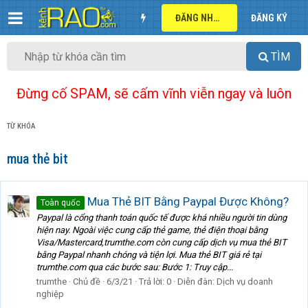
ĐĂNG NHẬP
ĐĂNG KÝ
TÌM
Đừng cố SPAM, sẽ cấm vĩnh viễn ngay và luôn
TỪ KHÓA
mua thẻ bit
Mua Thẻ BIT Bằng Paypal Được Không?
Toàn quốc
Paypal là cổng thanh toán quốc tế được khá nhiều người tin dùng
hiện nay. Ngoài việc cung cấp thẻ game, thẻ điện thoại bằng
Visa/Mastercard,trumthe.com còn cung cấp dịch vụ mua thẻ BIT
bằng Paypal nhanh chóng và tiện lợi. Mua thẻ BIT giá rẻ tại
trumthe.com qua các bước sau: Bước 1: Truy cập...
trumthe
Chủ đề
6/3/21
Trả lời: 0
Diễn đàn:
Dịch vụ doanh
nghiệp