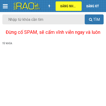
ĐĂNG NHẬP
ĐĂNG KÝ
TÌM
Đừng cố SPAM, sẽ cấm vĩnh viễn ngay và luôn
TỪ KHÓA