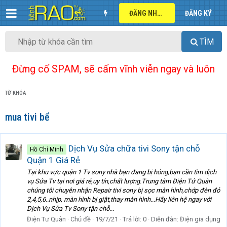
ĐĂNG NHẬP
ĐĂNG KÝ
TÌM
Đừng cố SPAM, sẽ cấm vĩnh viễn ngay và luôn
TỪ KHÓA
mua tivi bể
Dịch Vụ Sửa chữa tivi Sony tận chỗ
Hồ Chí Minh
Quận 1 Giá Rẻ
Tại khu vực quận 1 Tv sony nhà bạn đang bị hỏng,bạn cần tìm dịch
vụ Sửa Tv tại nơi giá rẻ,uy tín,chất lượng.Trung tâm Điện Tử Quân
chúng tôi chuyên nhận Repair tivi sony bị sọc màn hình,chớp đèn đỏ
2,4,5,6..nhịp, màn hình bị giật,thay màn hình...Hãy liên hệ ngay với
Dịch Vụ Sửa Tv Sony tận chỗ...
Điện Tư Quân
Chủ đề
19/7/21
Trả lời: 0
Diễn đàn:
Điện gia dụng