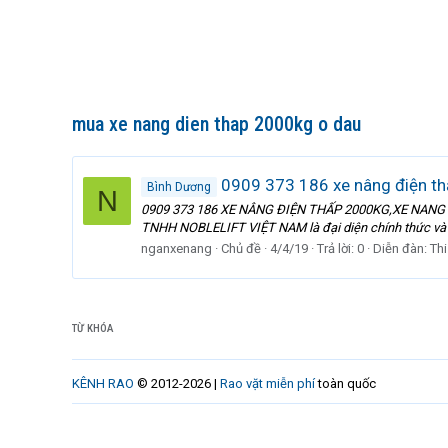
mua xe nang dien thap 2000kg o dau
0909 373 186 xe nâng điện thấ
Bình Dương
N
0909 373 186 XE NÂNG ĐIỆN THẤP 2000KG,XE NANG
TNHH NOBLELIFT VIỆT NAM là đại diện chính thức và du
nganxenang
Chủ đề
4/4/19
Trả lời: 0
Diễn đàn:
Th
TỪ KHÓA
KÊNH RAO
© 2012-2026 |
Rao vặt miễn phí
toàn quốc