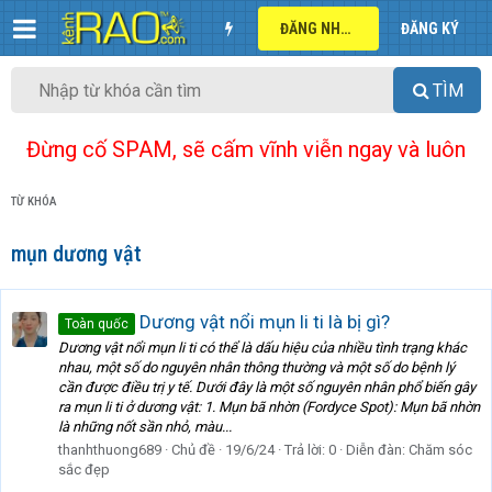
ĐĂNG NHẬP
ĐĂNG KÝ
TÌM
Đừng cố SPAM, sẽ cấm vĩnh viễn ngay và luôn
TỪ KHÓA
mụn dương vật
Dương vật nổi mụn li ti là bị gì?
Toàn quốc
Dương vật nổi mụn li ti có thể là dấu hiệu của nhiều tình trạng khác
nhau, một số do nguyên nhân thông thường và một số do bệnh lý
cần được điều trị y tế. Dưới đây là một số nguyên nhân phổ biến gây
ra mụn li ti ở dương vật: 1. Mụn bã nhờn (Fordyce Spot): Mụn bã nhờn
là những nốt sần nhỏ, màu...
thanhthuong689
Chủ đề
19/6/24
Trả lời: 0
Diễn đàn:
Chăm sóc
sắc đẹp