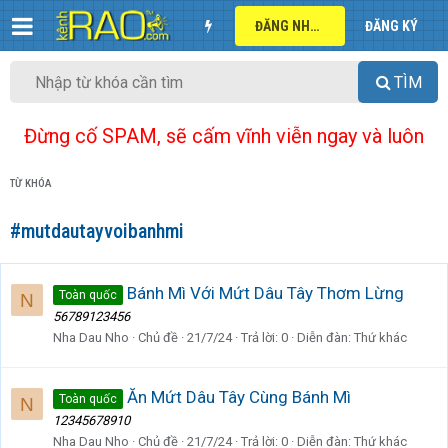
ĐĂNG NHẬP
ĐĂNG KÝ
TÌM
Đừng cố SPAM, sẽ cấm vĩnh viễn ngay và luôn
TỪ KHÓA
#mutdautayvoibanhmi
Bánh Mì Với Mứt Dâu Tây Thơm Lừng
Toàn quốc
N
56789123456
Nha Dau Nho
Chủ đề
21/7/24
Trả lời: 0
Diễn đàn:
Thứ khác
Ăn Mứt Dâu Tây Cùng Bánh Mì
Toàn quốc
N
12345678910
Nha Dau Nho
Chủ đề
21/7/24
Trả lời: 0
Diễn đàn:
Thứ khác