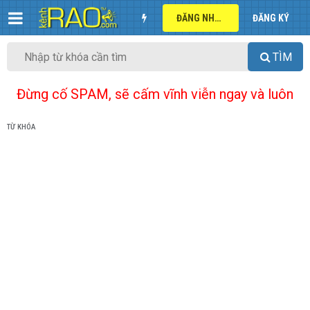
ĐĂNG NHẬP
ĐĂNG KÝ
TÌM
Đừng cố SPAM, sẽ cấm vĩnh viễn ngay và luôn
TỪ KHÓA