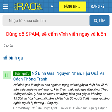
ĐĂNG NHẬP
ĐĂNG KÝ
TÌM
Đừng cố SPAM, sẽ cấm vĩnh viễn ngay và luôn
TỪ KHÓA
nổ bình ga
Nổ Bình Gas: Nguyên Nhân, Hậu Quả Và
Toàn quốc
H
Cách Phòng Tránh
Nổ bình gas là một tai nạn nghiêm trọng có thể gây ra thiệt hại về tài
sản, sức khỏe và tính mạng, kéo theo nhiều hậu quả đau lòng. Theo
thống kê của Ủy ban An toàn Lao động, bình gas gây ra khoảng
15.000 vụ hỏa hoạn mỗi năm, khiến hơn 50 người thiệt mạng và hàng
nghìn người bị thương. Cùng Nội...
HomeStory
Chủ đề
29/11/23
Trả lời: 0
Diễn đàn:
Điện gia dụng