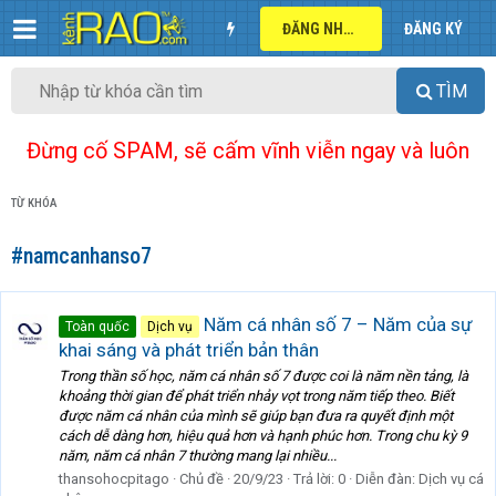
ĐĂNG NHẬP
ĐĂNG KÝ
TÌM
Đừng cố SPAM, sẽ cấm vĩnh viễn ngay và luôn
TỪ KHÓA
#namcanhanso7
Năm cá nhân số 7 – Năm của sự
Toàn quốc
Dịch vụ
khai sáng và phát triển bản thân
Trong thần số học, năm cá nhân số 7 được coi là năm nền tảng, là
khoảng thời gian để phát triển nhảy vọt trong năm tiếp theo. Biết
được năm cá nhân của mình sẽ giúp bạn đưa ra quyết định một
cách dễ dàng hơn, hiệu quả hơn và hạnh phúc hơn. Trong chu kỳ 9
năm, năm cá nhân 7 thường mang lại nhiều...
thansohocpitago
Chủ đề
20/9/23
Trả lời: 0
Diễn đàn:
Dịch vụ cá