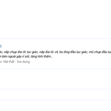
c
, nắp chụp đai ốc lục giác, nắp đai ốc vít, bu lông đầu lục giác, mũ chụp đầu lục
bên ngoài gây rỉ sét, tăng tính thẩm...
àn:
Nội thất - Gia dụng